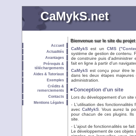
CaMykS.net
Bienvenue sur le site du proj
Accueil
CaMykS
est un
CMS ("Conte
Actualités
système de gestion de contenu. Pl
Avantages
de construire puis d'administrer e
fait en ligne à partir d'un navigat
Prérequis &
téléchargements
CaMykS
est conçu pour être le 
Aides & Tutoriaux
dans les deux étapes majeures d
administration.
Exemples
Crédits &
Conception d'un site
remerciements
Contacts
Lors du développement d'un site w
Mentions Légales
- L'utilisation des fonctionnalités
avec
CaMykS
. Vous aurez la po
pour chacun de ces plugins. Ils 
site.
- L'ajout de fonctionnalités se fa
Le développement de ces objets se