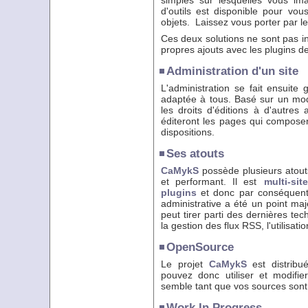
simples sur lesquelles vous ima
d'outils est disponible pour vous
objets. Laissez vous porter par le
Ces deux solutions ne sont pas i
propres ajouts avec les plugins 
Administration d'un site
L'administration se fait ensuite 
adaptée à tous. Basé sur un m
les droits d'éditions à d'autres 
éditeront les pages qui composent 
dispositions.
Ses atouts
CaMykS
possède plusieurs atouts
et performant. Il est
multi-sit
plugins
et donc par conséquent, 
administrative a été un point ma
peut tirer parti des dernières te
la gestion des flux RSS, l'utilisati
OpenSource
Le projet
CaMykS
est distrib
pouvez donc utiliser et modifi
semble tant que vos sources sont
Work In Progress