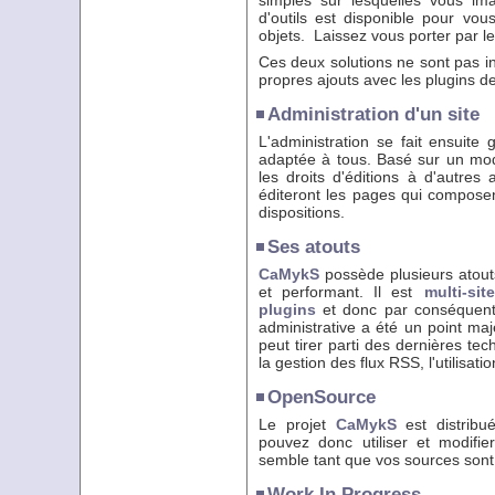
simples sur lesquelles vous ima
d'outils est disponible pour vous
objets. Laissez vous porter par le
Ces deux solutions ne sont pas i
propres ajouts avec les plugins 
Administration d'un site
L'administration se fait ensuite 
adaptée à tous. Basé sur un m
les droits d'éditions à d'autres 
éditeront les pages qui composent 
dispositions.
Ses atouts
CaMykS
possède plusieurs atouts
et performant. Il est
multi-sit
plugins
et donc par conséquent, 
administrative a été un point ma
peut tirer parti des dernières te
la gestion des flux RSS, l'utilisati
OpenSource
Le projet
CaMykS
est distrib
pouvez donc utiliser et modifi
semble tant que vos sources sont
Work In Progress