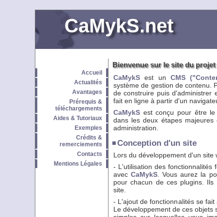
CaMykS.net
Bienvenue sur le site du proj
Accueil
CaMykS
est un
CMS ("Conte
Actualités
système de gestion de contenu. Pl
Avantages
de construire puis d'administrer e
fait en ligne à partir d'un navigat
Prérequis &
téléchargements
CaMykS
est conçu pour être le 
Aides & Tutoriaux
dans les deux étapes majeures d
administration.
Exemples
Crédits &
Conception d'un site
remerciements
Contacts
Lors du développement d'un site w
Mentions Légales
- L'utilisation des fonctionnalités
avec
CaMykS
. Vous aurez la po
pour chacun de ces plugins. Ils 
site.
- L'ajout de fonctionnalités se fa
Le développement de ces objets se