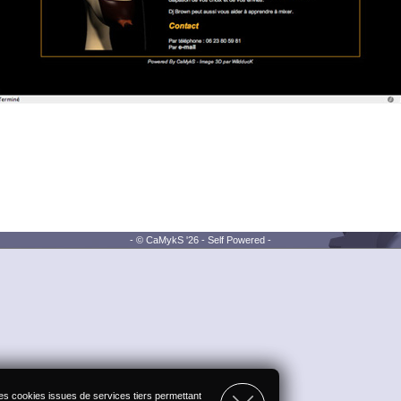
- © CaMykS '26 - Self Powered -
des cookies issues de services tiers permettant