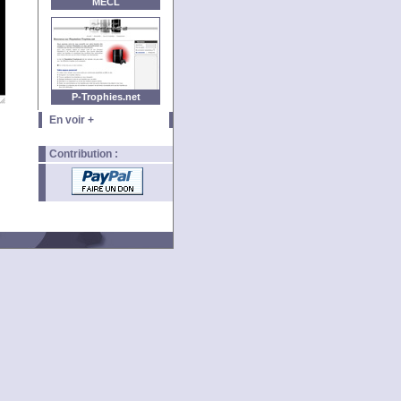
MECL
P-Trophies.net
En voir +
Contribution :