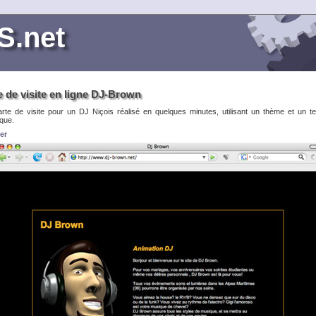
S.net
e de visite en ligne DJ-Brown
arte de visite pour un DJ Niçois réalisé en quelques minutes, utilisant un thème et un t
ique.
ter