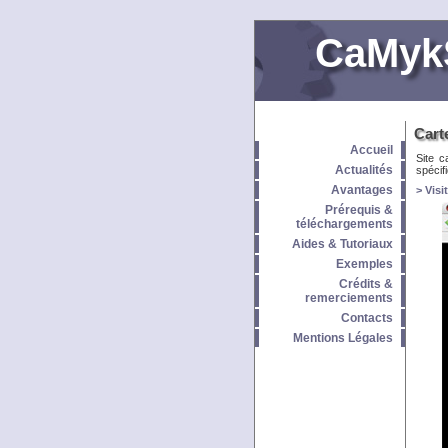
CaMyk
Cart
Accueil
Site c
Actualités
spécif
Avantages
> Visi
Prérequis &
téléchargements
Aides & Tutoriaux
Exemples
Crédits &
remerciements
Contacts
Mentions Légales