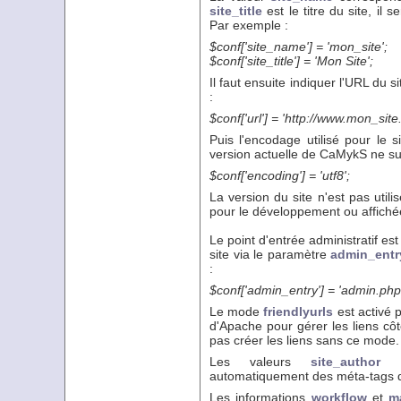
site_title
est le titre du site, il 
Par exemple :
$conf['site_name'] = 'mon_site';
$conf['site_title'] = 'Mon Site';
Il faut ensuite indiquer l'URL du
:
$conf['url'] = 'http://www.mon_site
Puis l'encodage utilisé pour le s
version actuelle de CaMykS ne su
$conf['encoding'] = 'utf8';
La version du site n'est pas utili
pour le développement ou affichée 
Le point d'entrée administratif es
site via le paramètre
admin_entr
:
$conf['admin_entry'] = 'admin.php
Le mode
friendlyurls
est activé p
d'Apache pour gérer les liens côt
pas créer les liens sans ce mode.
Les valeurs
site_author
automatiquement des méta-tags da
Les informations
workflow
et
m