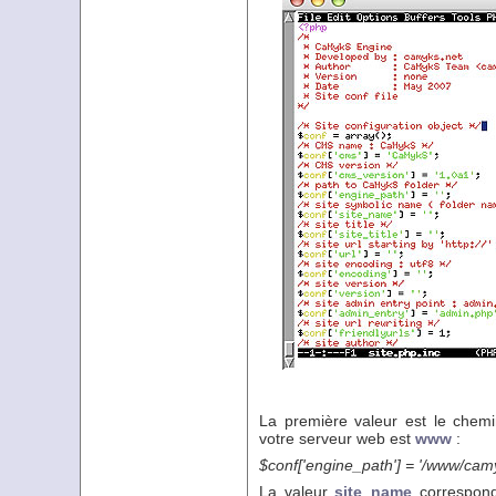
La première valeur est le chem
votre serveur web est
www
:
$conf['engine_path'] = '/www/camy
La valeur
site_name
correspond