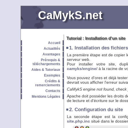
CaMykS.net
Tutorial : Installation d'un site
Accueil
1. Installation des fichiers
Actualités
Avantages
La première étape est de copier l
serveur web.
Prérequis &
Pour installer votre site, du
téléchargements
camyks/engine/
à la racine de vo
Aides & Tutoriaux
Exemples
Vous pouvez d'ores et déjà tester
Crédits &
devrait vous afficher l'erreur suiva
remerciements
CaMykS engine not found, check you
Contacts
Apache doit posséder les droits de
Mentions Légales
de lecture et d'écriture sur le doss
2. Configuration du site
La seconde étape est la configu
site.php.inc
situé dans le dossie