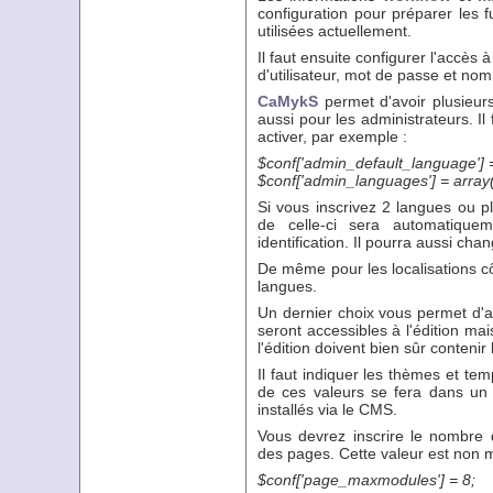
configuration pour préparer les 
utilisées actuellement.
Il faut ensuite configurer l'accè
d'utilisateur, mot de passe et nom
CaMykS
permet d'avoir plusieurs 
aussi pour les administrateurs. Il
activer, par exemple :
$conf['admin_default_language'] = 
$conf['admin_languages'] = array('f
Si vous inscrivez 2 langues ou p
de celle-ci sera automatiquem
identification. Il pourra aussi ch
De même pour les localisations cô
langues.
Un dernier choix vous permet d'ac
seront accessibles à l'édition mai
l'édition doivent bien sûr contenir 
Il faut indiquer les thèmes et tem
de ces valeurs se fera dans un 
installés via le CMS.
Vous devrez inscrire le nombr
des pages. Cette valeur est non mo
$conf['page_maxmodules'] = 8;