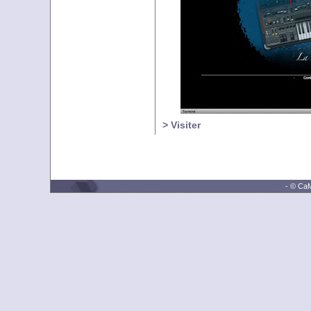
> Visiter
- © CaM